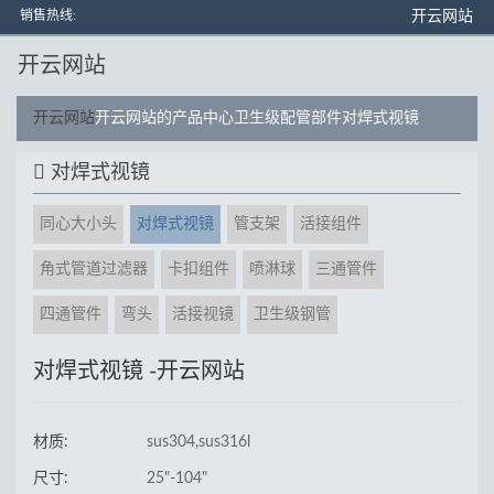
销售热线:
开云网站
开云网站
开云网站
开云网站的产品中心
卫生级配管部件
对焊式视镜
对焊式视镜
同心大小头
对焊式视镜
管支架
活接组件
角式管道过滤器
卡扣组件
喷淋球
三通管件
四通管件
弯头
活接视镜
卫生级钢管
对焊式视镜 -开云网站
材质:
sus304,sus316l
尺寸:
25"-104"