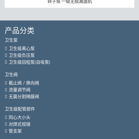
转子泵 一级无极减速机
产品分类
卫生泵
卫生级离心泵
卫生级负压泵
卫生级回程泵(自吸泵)
卫生阀
截止阀 / 换向阀
流量调节阀
无菌分割隔膜阀
卫生级配管部件
同心大小头
对焊式视镜
管支架