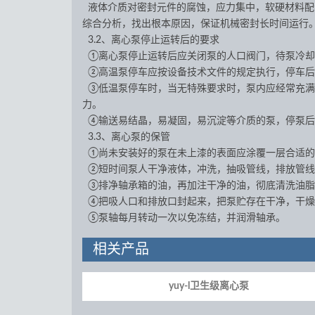
液体介质对密封元件的腐蚀，应力集中，软硬材料配
综合分析，找出根本原因，保证机械密封长时间运行
3.2、离心泵停止运转后的要求
①离心泵停止运转后应关闭泵的人口阀门，待泵冷却
②高温泵停车应按设备技术文件的规定执行，停车后应每
③低温泵停车时，当无特殊要求时，泵内应经常充满
力。
④输送易结晶，易凝固，易沉淀等介质的泵，停泵后
3.3、离心泵的保管
①尚未安装好的泵在未上漆的表面应涂覆一层合适的
②短时间泵人干净液体，冲洗，抽吸管线，排放管线
③排净轴承箱的油，再加注干净的油，彻底清洗油脂
④把吸人口和排放口封起来，把泵贮存在干净，干燥
⑤泵轴每月转动一次以免冻结，并润滑轴承。
相关产品
yuy-l卫生级离心泵