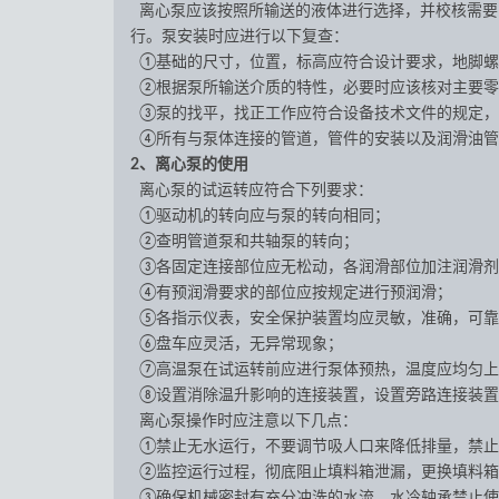
离心泵应该按照所输送的液体进行选择，并校核需要
行。泵安装时应进行以下复查：
①基础的尺寸，位置，标高应符合设计要求，地脚螺
②根据泵所输送介质的特性，必要时应该核对主要零
③泵的找平，找正工作应符合设备技术文件的规定，
④所有与泵体连接的管道，管件的安装以及润滑油管
2、离心泵的使用
离心泵的试运转应符合下列要求：
①驱动机的转向应与泵的转向相同；
②查明管道泵和共轴泵的转向；
③各固定连接部位应无松动，各润滑部位加注润滑剂
④有预润滑要求的部位应按规定进行预润滑；
⑤各指示仪表，安全保护装置均应灵敏，准确，可靠
⑥盘车应灵活，无异常现象；
⑦高温泵在试运转前应进行泵体预热，温度应均匀上
⑧设置消除温升影响的连接装置，设置旁路连接装置
离心泵操作时应注意以下几点：
①禁止无水运行，不要调节吸人口来降低排量，禁止
②监控运行过程，彻底阻止填料箱泄漏，更换填料箱
③确保机械密封有充分冲洗的水流，水冷轴承禁止使