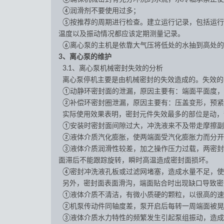
④润滑剂不要使用过多；
⑤按推荐的周期进行检查。建立运行记录，包括运行
温度以及振动情况都应该定期测量记录。
⑥离心泵的主机是依靠大气压将低处的水抽到高处的，
3、离心泵的维护
3.1、离心泵机械密封失效的分析
离心泵停机主要是由机械密封的失效造成的。失效的
①动静环密封面的泄漏，原因主要有：端面平面度，
②补偿环密封圈泄漏，原因主要有：压盖变形，预紧
实际使用效果表明，密封元件失效最多的部位是动，
①安装时密封面间隙过大，冲洗液来不及带走摩擦副
②液体介质汽化膨胀，使两端面受汽化膨胀力而分开
③液体介质润滑性较差，加之操作压力过载，两密封面跟踪
面滞后不能跟踪旋转，瞬时高温造成密封面损坏。
④密封冲洗液孔板或过滤网堵塞，造成水量不足，使
另外，密封面表面滑沟，端面贴合时出现缺口导致密
①液体介质不清洁，有微小质硬的颗粒，以很高的速
②机泵传动件同轴度差，泵开启后每转一周端面被晃
③液体介质水力特性的频繁发生引起泵组振动，造成