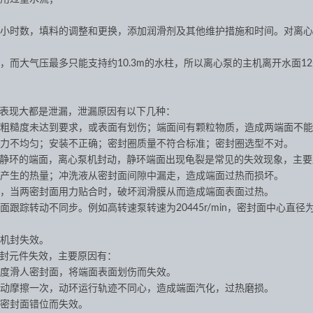
小时数，填料的调整和更换，添加润滑剂及其他维护措施和时间。对离心
而大气压最多只能支持约10.3m的水柱，所以离心泵的主机离开水面1
表现大都是泄漏，泄漏原因有以下几种：
粗糙度未达到要求，或表面有划伤；端面间有颗粒物质，造成两端面不能
力不均匀；安装不正确；密封圈质量不符合标准；密封圈选型不对。
静环的端面，离心泵机封动，静环端面出现龟裂是常见的失效现象，主要
产生的热量；冲洗液从密封面间隙中漏走，造成端面过热而损坏。
，当两密封面用力贴合时，破坏润滑膜从而造成端面表面过热。
转动不同步。例如高转速泵转速为20445r/min，密封面中心直径为7
机封失效。
封元件失效，主要原因有：
度滑人密封面，将端面表面划伤而失效。
动摩擦一次，动环运行轨迹不同心，造成端面汽化，过热磨损。
密封面错位而失效。