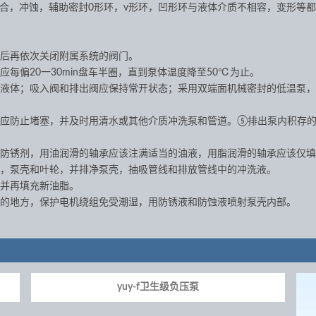
合，冲蚀，辅助密封0形环，v形环，凹形环与液体介质不相容，变形等
。
后再依次关闭附属系统的阀门。
偏20一30min盘车半圈，直到泵体温度降至50℃为止。
液体；吸入阀和排出阀应保持常开状态；采用双端面机械密封的低温泵，
应防止堵塞，并及时用清水或其他介质冲洗泵和管道。⑤排出泵内积存的
防锈剂，用油润滑的轴承应该注满适当的油液，用脂润滑的轴承应该仅填
，泵壳和叶轮，并排净泵壳，抽吸管线和排放管线中的冲洗液。
并再填充新油脂。
的地方，保护电机绕组免受潮湿，用防锈液和防蚀液喷射泵壳内部。
yuy-f卫生级负压泵