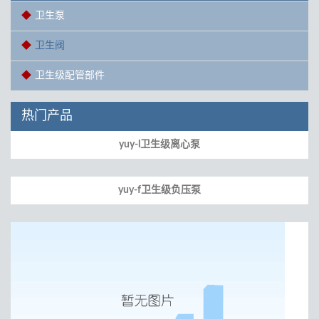
卫生泵
卫生阀
卫生级配管部件
热门产品
yuy-l卫生级离心泵
yuy-f卫生级负压泵