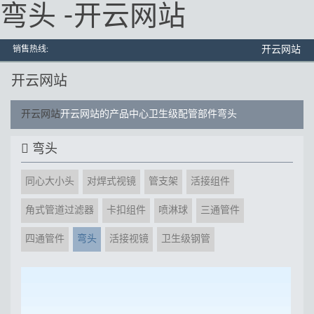
弯头 -开云网站
销售热线:
开云网站
开云网站
开云网站
开云网站的产品中心
卫生级配管部件
弯头
弯头
同心大小头
对焊式视镜
管支架
活接组件
角式管道过滤器
卡扣组件
喷淋球
三通管件
四通管件
弯头
活接视镜
卫生级钢管