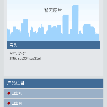
弯头
尺寸: 1"-6"
材质: sus304,sus316l
产品栏目
卫生泵
卫生阀