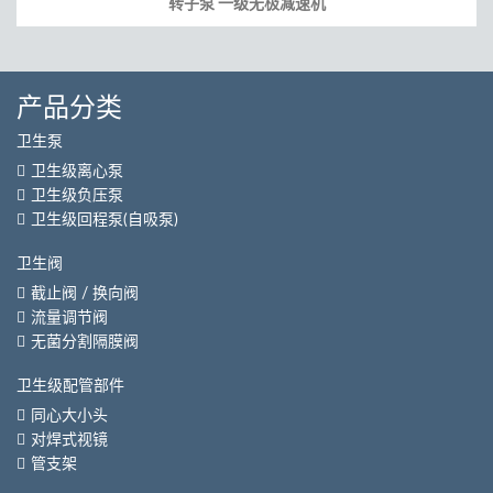
转子泵 一级无极减速机
产品分类
卫生泵
卫生级离心泵
卫生级负压泵
卫生级回程泵(自吸泵)
卫生阀
截止阀 / 换向阀
流量调节阀
无菌分割隔膜阀
卫生级配管部件
同心大小头
对焊式视镜
管支架