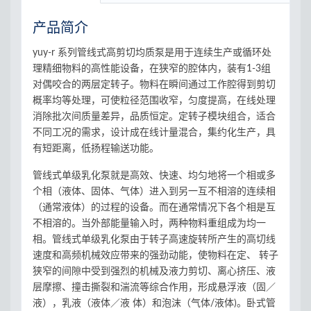
产品简介
yuy-r 系列管线式高剪切均质泵是用于连续生产或循环处
理精细物料的高性能设备，在狭窄的腔体内，装有1-3组
对偶咬合的两层定转子。物料在瞬间通过工作腔得到剪切
概率均等处理，可使粒径范围收窄，匀度提高，在线处理
消除批次间质量差异，品质恒定。定转子模块组合，适合
不同工况的需求，设计成在线计量混合，集约化生产，具
有短距离，低扬程输送功能。
管线式单级乳化泵就是高效、快速、均匀地将一个相或多
个相（液体、固体、气体）进入到另一互不相溶的连续相
（通常液体）的过程的设备。而在通常情况下各个相是互
不相溶的。当外部能量输入时，两种物料重组成为均一
相。管线式单级乳化泵由于转子高速旋转所产生的高切线
速度和高频机械效应带来的强劲动能，使物料在定、 转子
狭窄的间隙中受到强烈的机械及液力剪切、离心挤压、液
层摩擦、撞击撕裂和湍流等综合作用，形成悬浮液（固／
液），乳液（液体／液 体）和泡沫（气体/液体)。卧式管