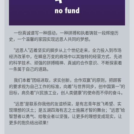
一份真诚谱写一种感动，一种拼搏和执着铸就一段辉煌历
史，一个温馨的家园实现远恩人共同的梦想。
“远恩人”迈着坚实的脚步从上个世纪走来，全力投入到市场
经济改革中，在瞬息万变的商场中以其独特的经营方式、先进
的科学技术、顽强的拼搏精神、真诚的合作意识、不断探索着
一条属于自己的道路。
我们本着“团结进取，求实创新，合作双赢”的原则，把顾客
的要求视为自己工作的标准，向着“与世界同步，创中国第一”的
目标，肩负着“兴民族工业，创人类健康”的使命而不停的奋斗。
"远恩"是联系你我他的友谊桥梁，是有志青年放飞希望、实
现理想的沃土；是五湖四海有志之士施展才智的舞台；“远恩”给
智慧者以勇气、给敬业者以坚强，让更多的理想变成现实，让
更多的抱负结出硕果！