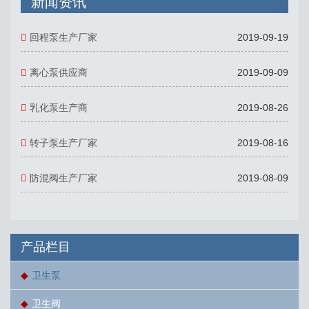
新闻资讯
回程泵生产厂家
2019-09-19
离心泵供应商
2019-09-09
乳化泵生产商
2019-08-26
转子泵生产厂家
2019-08-16
防混阀生产厂家
2019-08-09
产品栏目
卫生泵
卫生阀