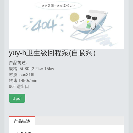
yuy-h卫生级回程泵(自吸泵）
产品简述:
规格: 5t-80t,2.2kw-15kw
材质: sus316l
转速:1450r/min
90° 进出口
pdf
产品描述