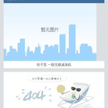
转子泵 一级无极减速机