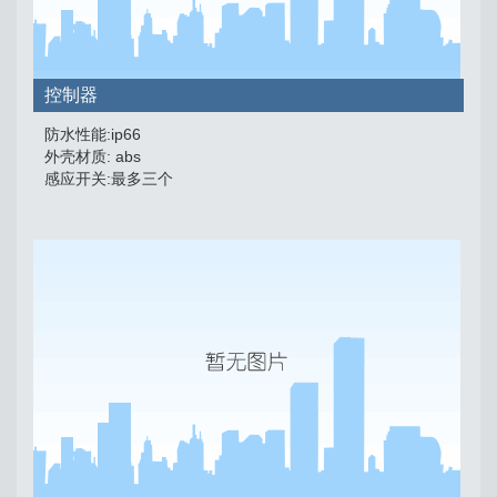
控制器
防水性能:ip66
外壳材质: abs
感应开关:最多三个