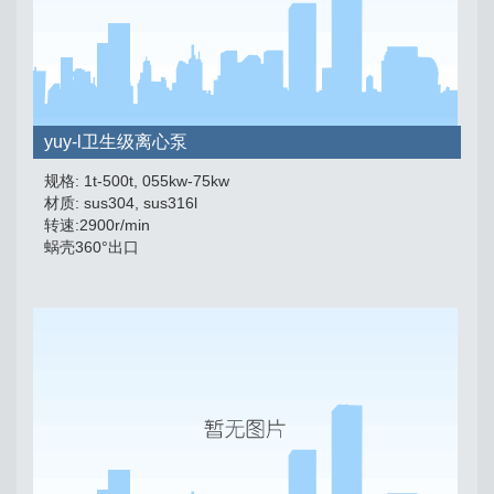
yuy-l卫生级离心泵
规格: 1t-500t, 055kw-75kw
材质: sus304, sus316l
转速:2900r/min
蜗壳360°出口